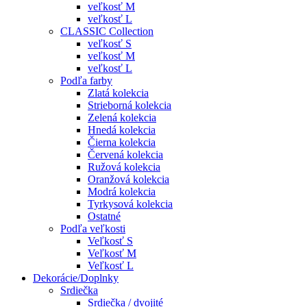
veľkosť M
veľkosť L
CLASSIC Collection
veľkosť S
veľkosť M
veľkosť L
Podľa farby
Zlatá kolekcia
Strieborná kolekcia
Zelená kolekcia
Hnedá kolekcia
Čierna kolekcia
Červená kolekcia
Ružová kolekcia
Oranžová kolekcia
Modrá kolekcia
Tyrkysová kolekcia
Ostatné
Podľa veľkosti
Veľkosť S
Veľkosť M
Veľkosť L
Dekorácie/Doplnky
Srdiečka
Srdiečka / dvojité