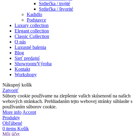
Srdiečka / trojité
Srdiečka / štvorité
Kadidlo
Podstavce
Luxury collection
Elegant collection
Classic Collection
O nás
Luxusné balenia
Blog
Sieť predajní
Showroom/Výroba
Kontakt
Workshopy
Nákupný košík
Zatvoriť
Súbory cookie používame na zlepšenie vašich skúseností na našich
webových stránkach. Prehliadaním tejto webovej stránky súhlasíte s
používaním súborov cookie.
More info
Accept
Produkty
Obľúbené
0
items
Košík
Môj účet