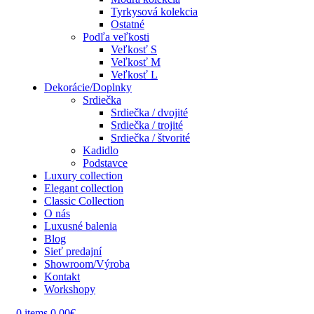
Tyrkysová kolekcia
Ostatné
Podľa veľkosti
Veľkosť S
Veľkosť M
Veľkosť L
Dekorácie/Doplnky
Srdiečka
Srdiečka / dvojité
Srdiečka / trojité
Srdiečka / štvorité
Kadidlo
Podstavce
Luxury collection
Elegant collection
Classic Collection
O nás
Luxusné balenia
Blog
Sieť predajní
Showroom/Výroba
Kontakt
Workshopy
0
items
0.00
€