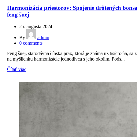
Harmonizácia priestorov: Spojenie drôtených bonsa
feng šuej
25. augusta 2024
By
admin
0
comments
Feng šuej, starodávna čínska prax, ktorá je známa už tisícročia, sa 
na myšlienku harmonizácie jednotlivca s jeho okolím. Pods...
Čítať viac