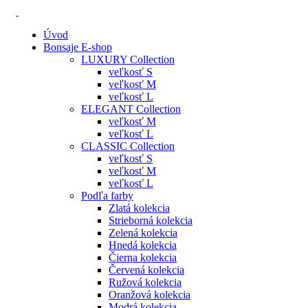
Úvod
Bonsaje E-shop
LUXURY Collection
veľkosť S
veľkosť M
veľkosť L
ELEGANT Collection
veľkosť M
veľkosť L
CLASSIC Collection
veľkosť S
veľkosť M
veľkosť L
Podľa farby
Zlatá kolekcia
Strieborná kolekcia
Zelená kolekcia
Hnedá kolekcia
Čierna kolekcia
Červená kolekcia
Ružová kolekcia
Oranžová kolekcia
Modrá kolekcia