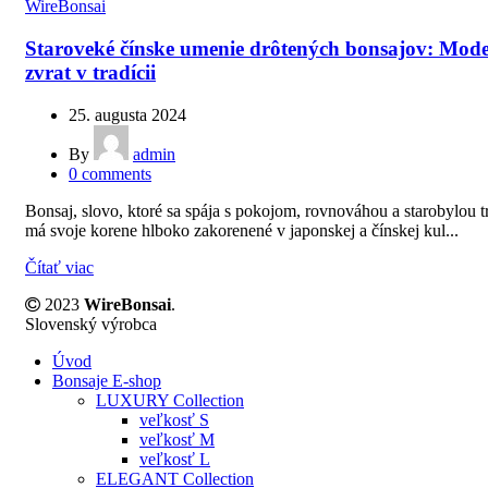
WireBonsai
Staroveké čínske umenie drôtených bonsajov: Mod
zvrat v tradícii
25. augusta 2024
By
admin
0
comments
Bonsaj, slovo, ktoré sa spája s pokojom, rovnováhou a starobylou t
má svoje korene hlboko zakorenené v japonskej a čínskej kul...
Čítať viac
2023
WireBonsai
.
Slovenský výrobca
Úvod
Bonsaje E-shop
LUXURY Collection
veľkosť S
veľkosť M
veľkosť L
ELEGANT Collection