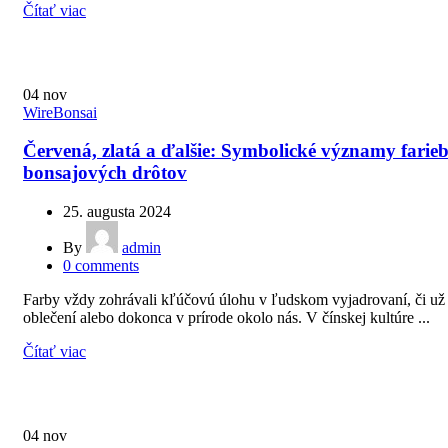
Čítať viac
04
nov
WireBonsai
Červená, zlatá a ďalšie: Symbolické významy farie
bonsajových drôtov
25. augusta 2024
By
admin
0
comments
Farby vždy zohrávali kľúčovú úlohu v ľudskom vyjadrovaní, či už
oblečení alebo dokonca v prírode okolo nás. V čínskej kultúre ...
Čítať viac
04
nov