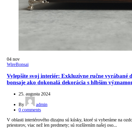
04
nov
WireBonsai
Vylepšite svoj interiér: Exkluzívne ručne vyrábané 
bonsaje ako dokonalá dekorácia s hlbším význam
25. augusta 2024
By
admin
0
comments
V oblasti interiérového dizajnu sú kúsky, ktoré si vyberáme na ozd
priestorov, viac než len predmety; sú rozšírením našej oso...