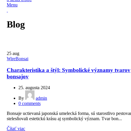
Menu
Blog
25
aug
WireBonsai
Charakteristika a štýl: Symbolické významy tvarov
bonsajov
25. augusta 2024
By
admin
0
comments
Bonsaje uctievaná japonská umelecká forma, sú starostlivo pestova
stelesňovali estetickú krásu aj symbolický význam. Tvar bon...
Čítať viac