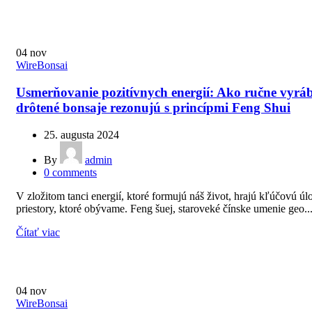
04
nov
WireBonsai
Usmerňovanie pozitívnych energií: Ako ručne vyrá
drôtené bonsaje rezonujú s princípmi Feng Shui
25. augusta 2024
By
admin
0
comments
V zložitom tanci energií, ktoré formujú náš život, hrajú kľúčovú úl
priestory, ktoré obývame. Feng šuej, staroveké čínske umenie geo..
Čítať viac
04
nov
WireBonsai