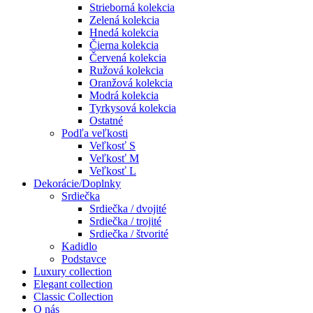
Strieborná kolekcia
Zelená kolekcia
Hnedá kolekcia
Čierna kolekcia
Červená kolekcia
Ružová kolekcia
Oranžová kolekcia
Modrá kolekcia
Tyrkysová kolekcia
Ostatné
Podľa veľkosti
Veľkosť S
Veľkosť M
Veľkosť L
Dekorácie/Doplnky
Srdiečka
Srdiečka / dvojité
Srdiečka / trojité
Srdiečka / štvorité
Kadidlo
Podstavce
Luxury collection
Elegant collection
Classic Collection
O nás