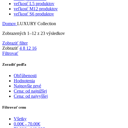
veľkosť L
5 produktov
veľkosť M
12 produktov
veľkosť S
6 produktov
Domov
LUXURY Collection
Zobrazených 1–12 z 23 výsledkov
Zobraziť filter
Zobraziť
4
8
12
16
Filtrovať
Zoradiť podľa
Obľúbenosti
Hodnotenia
Najnovšie prvé
Cena: od najnižšej
Cena: od najvyššej
Filtrovať cenu
Všetky
0.00
€
-
70.00
€