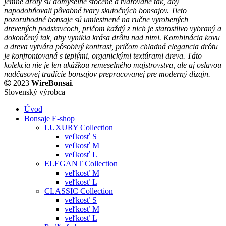
jemné drôty sú dômyselne stočené a tvarované tak, aby
napodobňovali pôvabné tvary skutočných bonsajov. Tieto
pozoruhodné bonsaje sú umiestnené na ručne vyrobených
drevených podstavcoch, pričom každý z nich je starostlivo vybraný a
dokončený tak, aby vynikla krása drôtu nad nimi. Kombinácia kovu
a dreva vytvára pôsobivý kontrast, pričom chladná elegancia drôtu
je konfrontovaná s teplými, organickými textúrami dreva. Táto
kolekcia nie je len ukážkou remeselného majstrovstva, ale aj oslavou
nadčasovej tradície bonsajov prepracovanej pre moderný dizajn.
2023
WireBonsai
.
Slovenský výrobca
Úvod
Bonsaje E-shop
LUXURY Collection
veľkosť S
veľkosť M
veľkosť L
ELEGANT Collection
veľkosť M
veľkosť L
CLASSIC Collection
veľkosť S
veľkosť M
veľkosť L