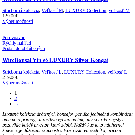
Strieborná kolekcia
,
Veľkosť M
,
LUXURY Collection
,
veľkosť M
129.00
€
Výber možností
Porovnávač
Rýchly náhľad
Pridať do obľúbených
WireBonsai Yín sè LUXURY Silver Kengai
Strieborná kolekcia
,
Veľkosť L
,
LUXURY Collection
,
veľkosť L
219.00
€
Výber možností
1
2
→
Luxusná kolekcia drôtených bonsajov ponúka jedinečnú kombináciu
umenia a prírody, starostlivo vytvorenú tak, aby očarila zmysly a
pozdvihla každý priestor, ktorý zdobí. Každý kus tejto nádhernej
kolekcie je dôkazom zručnosti a tvorivosti remeselníka, pričom