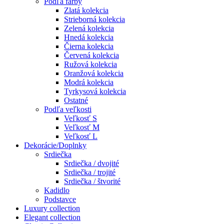
Podľa farby
Zlatá kolekcia
Strieborná kolekcia
Zelená kolekcia
Hnedá kolekcia
Čierna kolekcia
Červená kolekcia
Ružová kolekcia
Oranžová kolekcia
Modrá kolekcia
Tyrkysová kolekcia
Ostatné
Podľa veľkosti
Veľkosť S
Veľkosť M
Veľkosť L
Dekorácie/Doplnky
Srdiečka
Srdiečka / dvojité
Srdiečka / trojité
Srdiečka / štvorité
Kadidlo
Podstavce
Luxury collection
Elegant collection