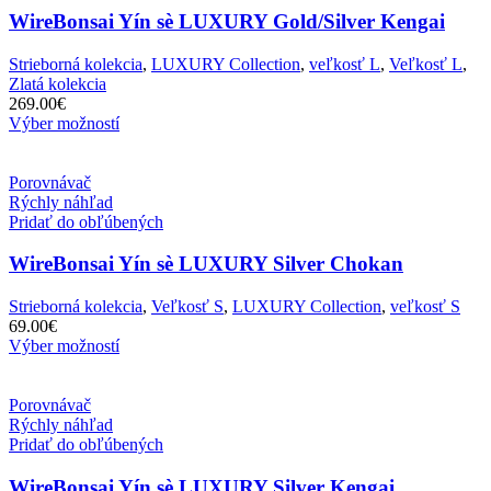
WireBonsai Yín sè LUXURY Gold/Silver Kengai
Strieborná kolekcia
,
LUXURY Collection
,
veľkosť L
,
Veľkosť L
,
Zlatá kolekcia
269.00
€
Výber možností
Porovnávač
Rýchly náhľad
Pridať do obľúbených
WireBonsai Yín sè LUXURY Silver Chokan
Strieborná kolekcia
,
Veľkosť S
,
LUXURY Collection
,
veľkosť S
69.00
€
Výber možností
Porovnávač
Rýchly náhľad
Pridať do obľúbených
WireBonsai Yín sè LUXURY Silver Kengai