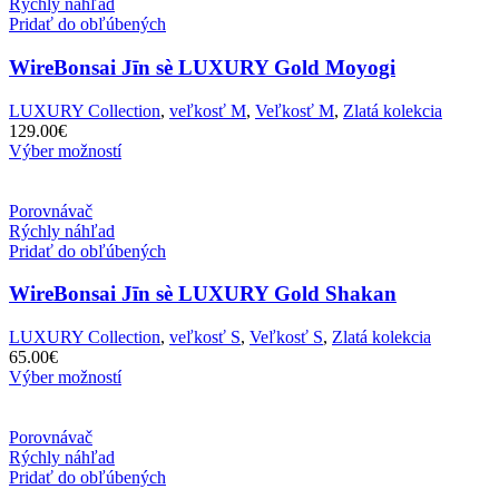
Rýchly náhľad
Pridať do obľúbených
WireBonsai Jīn sè LUXURY Gold Moyogi
LUXURY Collection
,
veľkosť M
,
Veľkosť M
,
Zlatá kolekcia
129.00
€
Výber možností
Porovnávač
Rýchly náhľad
Pridať do obľúbených
WireBonsai Jīn sè LUXURY Gold Shakan
LUXURY Collection
,
veľkosť S
,
Veľkosť S
,
Zlatá kolekcia
65.00
€
Výber možností
Porovnávač
Rýchly náhľad
Pridať do obľúbených