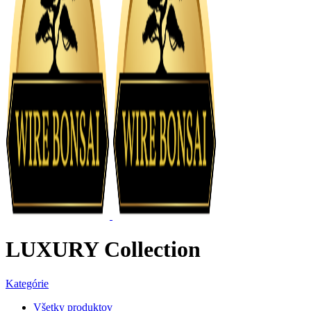
LUXURY Collection
Kategórie
Všetky
produktov