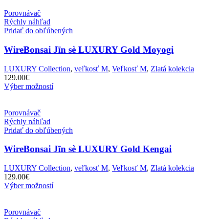
Porovnávač
Rýchly náhľad
Pridať do obľúbených
WireBonsai Jīn sè LUXURY Gold Moyogi
LUXURY Collection
,
veľkosť M
,
Veľkosť M
,
Zlatá kolekcia
129.00
€
Výber možností
Porovnávač
Rýchly náhľad
Pridať do obľúbených
WireBonsai Jīn sè LUXURY Gold Kengai
LUXURY Collection
,
veľkosť M
,
Veľkosť M
,
Zlatá kolekcia
129.00
€
Výber možností
Porovnávač