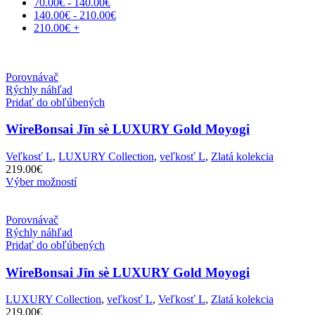
70.00
€
-
140.00
€
140.00
€
-
210.00
€
210.00
€
+
Porovnávač
Rýchly náhľad
Pridať do obľúbených
WireBonsai Jīn sè LUXURY Gold Moyogi
Veľkosť L
,
LUXURY Collection
,
veľkosť L
,
Zlatá kolekcia
219.00
€
Výber možností
Porovnávač
Rýchly náhľad
Pridať do obľúbených
WireBonsai Jīn sè LUXURY Gold Moyogi
LUXURY Collection
,
veľkosť L
,
Veľkosť L
,
Zlatá kolekcia
219.00
€