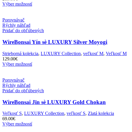
Výber možností
Porovnávač
Rýchly náhľad
Pridať do obľúbených
WireBonsai Yín sè LUXURY Silver Moyogi
Strieborná kolekcia
,
LUXURY Collection
,
veľkosť M
,
Veľkosť M
129.00
€
Výber možností
Porovnávač
Rýchly náhľad
Pridať do obľúbených
WireBonsai Jīn sè LUXURY Gold Chokan
Veľkosť S
,
LUXURY Collection
,
veľkosť S
,
Zlatá kolekcia
69.00
€
Výber možností